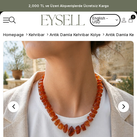
2,000 TL ve Üzeri Alışverişlerde Ücretsiz Kargo
0
English -
USD
Homepage
Kehribar
Antik Damla Kehribar Kolye
Antik Damla Keh