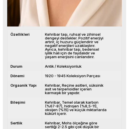
Özellikleri
Kehribar taşı, ruhsal ve zihinsel
dengeyi destekler. Pozitif enerjiyi
artırır, iç huzuru güçlendirir ve
negatif enerjileri uzaklaştırır.
Ayrıca, kehribar taşı, bedensel
iyilik hali için de faydalıdır ve
yaşam enerjisini canlandırır.
Durum
Antik / Koleksiyonluk
Dönemi
1920 - 1945 Koleksiyon Parçası
Orgaanik Yapı
Kehribar, Reçine asitleri, süksinik
asit ve terpenoidler içeren
karmaşık bir yapıdır.
Bileşimi
Kehribar, Temel olarak karbon
(%67-87), hidrojen (%8,5-11),
oksijen (%15) ve küçük miktarlarda
kükürt içerir.
Sertlik
Kehribar, Mohs ölçeğine göre
sertliği 2-2.5 gibi çok düşük bir