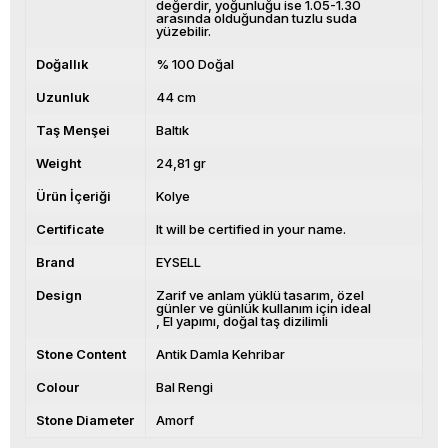
değerdir, yoğunluğu ise 1.05-1.30
arasında olduğundan tuzlu suda
yüzebilir.
Doğallık
% 100 Doğal
Uzunluk
44 cm
Taş Menşei
Baltık
Weight
24,81 gr
Ürün İçeriği
Kolye
Certificate
It will be certified in your name.
Brand
EYSELL
Design
Zarif ve anlam yüklü tasarım, özel
günler ve günlük kullanım için ideal
El yapımı, doğal taş dizilimli
Stone Content
Antik Damla Kehribar
Colour
Bal Rengi
Stone Diameter
Amorf