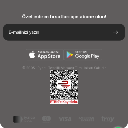
Özel indirim fırsatları için abone olun!
© 2005 I Eysell Tescilli Markadır.Tüm Hakları Saklıdır