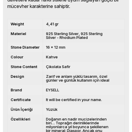
mücevher karakterine sahiptir.
Weight
4,41 gr
Materiel
925 Sterling Silver
925 Sterling
Silver - Rhodium Plated
Stone Diameter
16 x 12 mm
Colour
Kahve
Stone Content
Çikolata Safir
Design
Zarif ve anlam yüklü tasarım, özel
günler ve günlük kullanım için ideal
Brand
EYSELL
Certificate
It will be certified in your name.
Ürün İçeriği
Yüzük
Özellikleri
Doğanın en nadir mucizelerinden
biri… Toprağın derinliklerinde
milyonlarca yıl boyunca şekillenen
bir mineral: Diaspor. Ancak onu