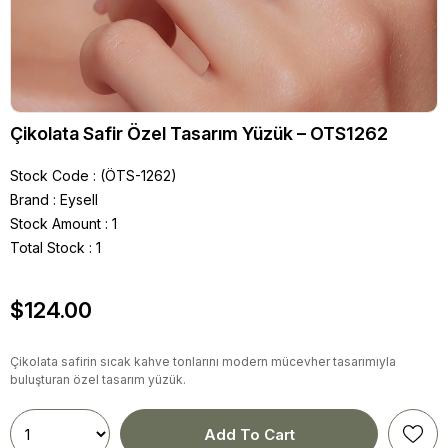
Çikolata Safir Özel Tasarım Yüzük – OTS1262
Stock Code
(ÖTS-1262)
Brand
:
Eysell
Stock Amount
:
1
Total Stock
:
1
$124.00
Çikolata safirin sıcak kahve tonlarını modern mücevher tasarımıyla
buluşturan özel tasarım yüzük.