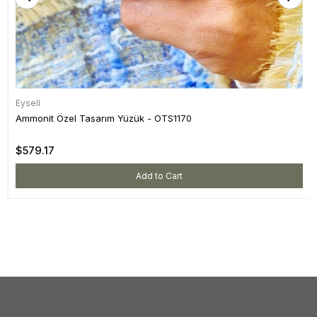
Eysell
Ammonit Özel Tasarım Yüzük - OTS1170
$579.17
Add to Cart