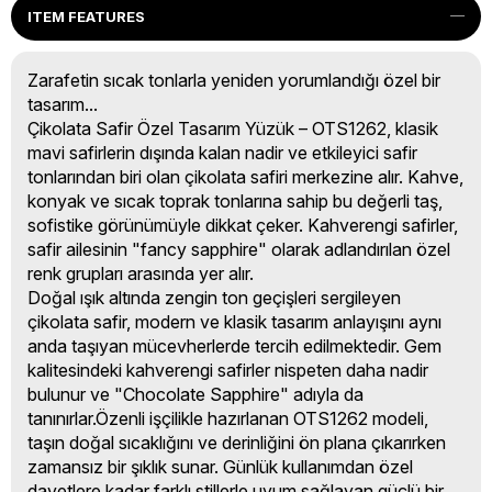
ITEM FEATURES
Zarafetin sıcak tonlarla yeniden yorumlandığı özel bir
tasarım...
Çikolata Safir Özel Tasarım Yüzük – OTS1262, klasik
mavi safirlerin dışında kalan nadir ve etkileyici safir
tonlarından biri olan çikolata safiri merkezine alır. Kahve,
konyak ve sıcak toprak tonlarına sahip bu değerli taş,
sofistike görünümüyle dikkat çeker. Kahverengi safirler,
safir ailesinin "fancy sapphire" olarak adlandırılan özel
renk grupları arasında yer alır.
Doğal ışık altında zengin ton geçişleri sergileyen
çikolata safir, modern ve klasik tasarım anlayışını aynı
anda taşıyan mücevherlerde tercih edilmektedir. Gem
kalitesindeki kahverengi safirler nispeten daha nadir
bulunur ve "Chocolate Sapphire" adıyla da
tanınırlar.Özenli işçilikle hazırlanan OTS1262 modeli,
taşın doğal sıcaklığını ve derinliğini ön plana çıkarırken
zamansız bir şıklık sunar. Günlük kullanımdan özel
davetlere kadar farklı stillerle uyum sağlayan güçlü bir