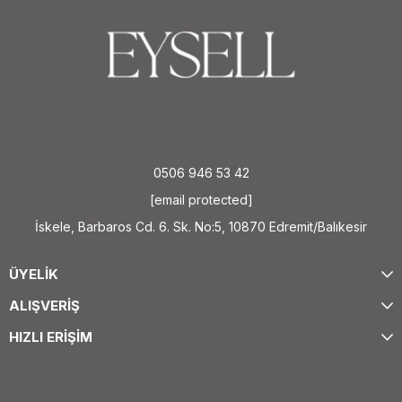
görmektedir. Gökyüzünü ve okyanusun derinliklerini anımsatan eşsiz
renkleri sayesinde her zaman dikkat çekici bir görünüm sunar.
Doğal desenleri ve nadir bulunan renk yoğunluğu, azuriti koleksiyon
değeri taşıyan özel mineraller arasına yerleştirir.
0506 946 53 42
[email protected]
İskele, Barbaros Cd. 6. Sk. No:5, 10870 Edremit/Balıkesir
ÜYELİK
ALIŞVERİŞ
HIZLI ERİŞİM