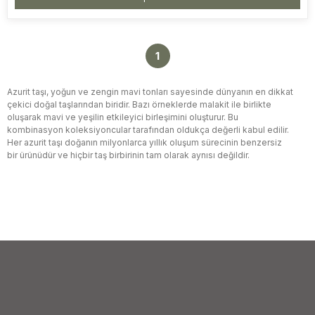
1
Azurit taşı, yoğun ve zengin mavi tonları sayesinde dünyanın en dikkat
çekici doğal taşlarından biridir. Bazı örneklerde malakit ile birlikte
oluşarak mavi ve yeşilin etkileyici birleşimini oluşturur. Bu
kombinasyon koleksiyoncular tarafından oldukça değerli kabul edilir.
Her azurit taşı doğanın milyonlarca yıllık oluşum sürecinin benzersiz
bir ürünüdür ve hiçbir taş birbirinin tam olarak aynısı değildir.
Kullanım Alanları
Azurit taşı estetik görünümü nedeniyle birçok alanda kullanılmaktadır:
Azurit Taşlı Yüzükler
Azurit Taşlı Kolyeler
Azurit Taşlı Küpeler
Azurit Taşlı Bileklikler
Koleksiyonluk Mineraller
Dekoratif Doğal Taşlar
Doğal Taş Koleksiyonları
Neden Azurit Taşı?
Azurit taşı, özellikle derin mavi tonları sayesinde mücevher
tasarımcıları ve doğal taş koleksiyoncuları tarafından büyük ilgi