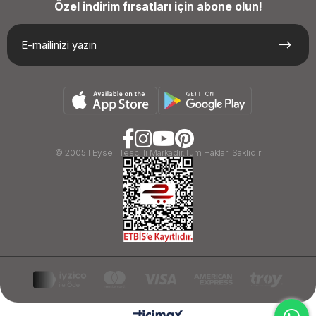
Özel indirim fırsatları için abone olun!
© 2005 I Eysell Tescilli Markadır.Tüm Hakları Saklıdır