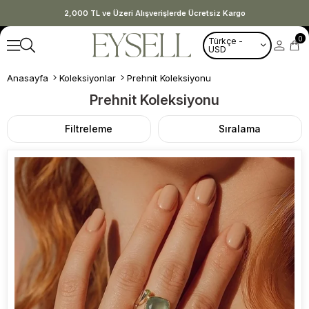
2,000 TL ve Üzeri Alışverişlerde Ücretsiz Kargo
0
Türkçe -
USD
Anasayfa
Koleksiyonlar
Prehnit Koleksiyonu
Prehnit Koleksiyonu
Filtreleme
Sıralama