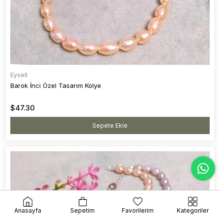
Eysell
Barok İnci Özel Tasarım Kolye
$47.30
Sepete Ekle
Anasayfa
Sepetim
Favorilerim
Kategoriler