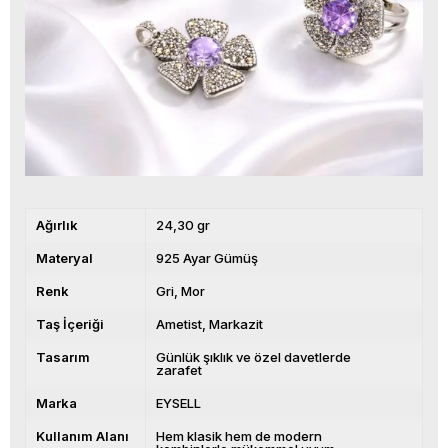
Ağırlık
24,30 gr
Materyal
925 Ayar Gümüş
Renk
Gri
Mor
Taş İçeriği
Ametist
Markazit
Tasarım
Günlük şıklık ve özel davetlerde
zarafet
Marka
EYSELL
Kullanım Alanı
Hem klasik hem de modern