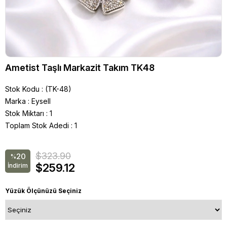
Ametist Taşlı Markazit Takım TK48
Stok Kodu
(TK-48)
Marka
:
Eysell
Stok Miktarı
:
1
Toplam Stok Adedi
:
1
$323.90
20
%
$259.12
İndirim
Yüzük Ölçünüzü Seçiniz