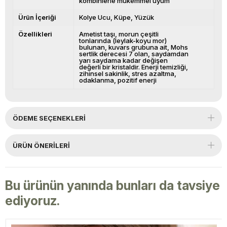
kombinlerle mükemmel uyum
Ürün İçeriği
Kolye Ucu
Küpe
Yüzük
Özellikleri
Ametist taşı, morun çeşitli
tonlarında (leylak-koyu mor)
bulunan, kuvars grubuna ait, Mohs
sertlik derecesi 7 olan, saydamdan
yarı saydama kadar değişen
değerli bir kristaldir. Enerji temizliği,
zihinsel sakinlik, stres azaltma,
odaklanma, pozitif enerji
ÖDEME SEÇENEKLERI
ÜRÜN ÖNERILERI
Bu ürünün yanında bunları da tavsiye
ediyoruz.