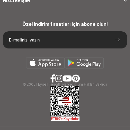
HIZLI ERİŞİM
Özel indirim fırsatları için abone olun!
© 2005 I Eysell Tescilli Markadır.Tüm Hakları Saklıdır