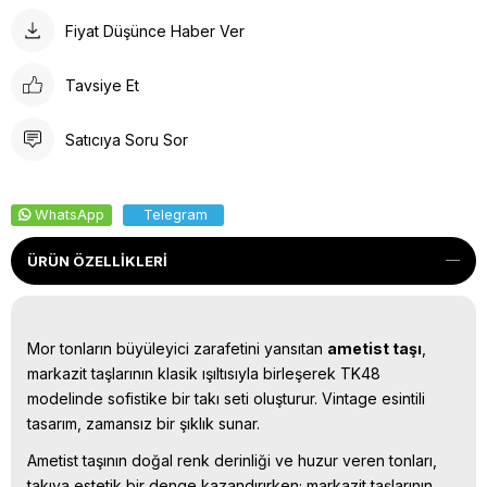
Fiyat Düşünce Haber Ver
Tavsiye Et
Satıcıya Soru Sor
WhatsApp
Telegram
ÜRÜN ÖZELLIKLERI
Mor tonların büyüleyici zarafetini yansıtan
ametist taşı
,
markazit taşlarının klasik ışıltısıyla birleşerek TK48
modelinde sofistike bir takı seti oluşturur. Vintage esintili
tasarım, zamansız bir şıklık sunar.
Ametist taşının doğal renk derinliği ve huzur veren tonları,
takıya estetik bir denge kazandırırken; markazit taşlarının