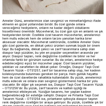
Anneler Günü, annelerimize olan sevgimizi ve minnettarlığımızı ifade
etmenin en güzel yollarından biridir. Bu özel günde onlara
vereceğimiz hediyelerin, onların ne kadar değerli olduklarını
hissettirmesi önemlidir. Mücevherat, bu özel gün için en anlamlı ve şık
hediyelerden biridir. Özellikle özel tasarım mücevherler, annelerinizi
hem mutlu edecek hem de onların tarzını yansıtan harika birer
aksesuar olacaktır. Mücevherat sektöründe, özellikle Anneler Günü
gibi özel günlerde, en dikkat çekici ürünleri sunmak büyük bir önem
taşır. Bu bağlamda, dikkat çekici ve zarif tasarımlara sahip olan
diaspor taşlı yüzükler, bu yılın en popüler seçenekleri arasında yer
alıyor. Diaspor taşları, renk değiştirme özellikleri ile bilinir ve her
ortamda farklı bir görünüm sunarlar. Bu da onları, annelerinize hediye
edebileceğiniz eşsiz bir mücevher yapar. Özel tasarım yüzükler,
şıklıkları ve zarafetleri ile dikkat çeker. Örneğin, Diaspor Taşlı Özel
Tasarım Yüzük – OTS1257, zarif bir tasarıma sahip olup, her kadının
koleksiyonunda bulunması gereken bir parça. Hem günlük hayatta
hem de özel davetlerde rahatlıkla kullanılabilir. Bu yüzük, annelerinizi
mutlu edecek ve onlara olan sevginizi göstermenin harika bir yolu
olacaktır. Bir diğer şık seçenek ise, Diaspor Taşlı Özel Tasarım Yüzük
– OTS1256'dır. Bu yüzük, zarif tasarımı ve kaliteli işçiliği ile
annelerinizi etkileyecek. Yüzüğün tasarımı, her yaştan kadının
beğenebileceği bir estetiğe sahiptir. Diaspor ve Pırlanta Taşlı Özel
Tasarım Yüzük – OTS1254 ise, pırlantanın ışıltısıyla diaspor taşının
renk değiştirme özelliğini bir araya getiriyor. Bu yüzük, özellikle şık bir
akşam yemeği veya özel bir kutlama için mükemmel bir tercih