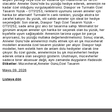
olacaktır. Anneler Günü'nde bu yüzüğü hediye ederek, annenizin ne
kadar özel olduğunu vurgulayabilirsiniz. Diaspor ve Turmalin Özel
Tasarım Yüzük – OTS1253, renklerin uyumunu seven anneler için
harika bir alternatif. Turmalin'in canlı renkleri, yüzüğe ekstra bir
zarafet katıyor. Bu yüzük, stil sahibi anneler için ideal bir hediye
seçeneğidir. Son olarak, Diaspor Taşlı Özel Tasarım Yüzük –
OTS1252, sade ama göz alıcı bir tasarıma sahip. Minimalist bir
görünüm arayan anneler için harika bir seçenek olan bu yüzük, her
kıyafetle uyum sağlayabilir. Annenizin tarzına uygun bir parça
arıyorsanız, bu yüzüğü mutlaka değerlendirmelisiniz. Sonuç olarak,
Anneler Günü'nde annelerinizi mutlu etmek için en şık mücevherat
modelleri arasında özel tasarım yüzükler yer alıyor. Diaspor taşlı
modeller, hem estetik hem de anlam dolu hediyeler olarak öne
çıkıyor. Bu özel günde, annelerinize bu şık mücevherleri hediye
ederek onlara olan sevginizi gösterin. Unutmayın, mücevherler
sadece birer aksesuar değil, aynı zamanda duyguların ifadesidir.
Etiketler:
Mücevherat,Anneler Günü,Özel Tasarım
Mayıs 09, 2026
Listeye dön