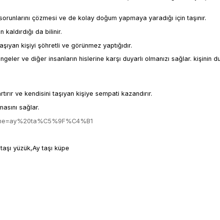
ın sorunlarını çözmesi ve de kolay doğum yapmaya yaradığı için taşınır.
kaldırdığı da bilinir.
taşıyan kişiyi şöhretli ve görünmez yaptığıdır.
ngeler ve diğer insanların hislerine karşı duyarlı olmanızı sağlar. kişinin 
.
rtırır ve kendisini taşıyan kişiye sempati kazandırır.
masını sağlar.
kelime=ay%20ta%C5%9F%C4%B1
y taşı yüzük,Ay taşı küpe