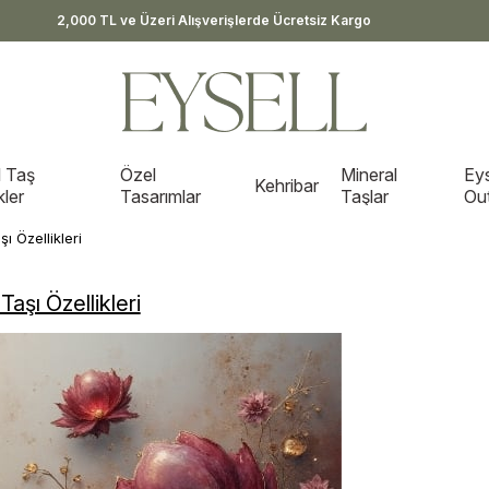
2,000 TL ve Üzeri Alışverişlerde Ücretsiz Kargo
 Taş
Özel
Mineral
Eys
Kehribar
kler
Tasarımlar
Taşlar
Out
şı Özellikleri
Taşı Özellikleri