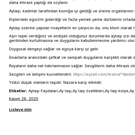
daha ihtiraslı yaptığı da söylenir.
Aytaşı, kadınlar tarafından kısırlığa iyi geldiği ve üreme organların
Kişilerdeki egoizmi giderdiği ve fazla yemek yeme dürtülerini ortadan 
Aytaşı üzerine yapılan rivayetlerin en çarpıcısı da, onu tılsım olarak 
Aşırı tepki verdiğiniz ve endişeli olduğunuz durumlarda aytaşı sizi de
gerilimden kurtulmasına ve duygularını kabullenmesine yardımcı olur
Duygusal dengeyi sağlar ve egoya karşı iyi gelir.
İnsanlarla aranızdaki şefkat ve sempati duygularını karşılıklı olarak a
Rüyaların daha net hatırlanmasını sağlar. Sevgililerin daha ihtiraslı ol
Sezgileri ve iletişimi kuvvetlendirir.
https://eysell.com/Arama?1&
Yıldızı düşük olanların taşıdır. Nazara karşı etkilidir.
Etiketler:
Aytaşı Faydaları,Ay taşı,Ay taşı özellikleri,Ay taşı kolye,A
Kasım 26, 2025
Listeye dön