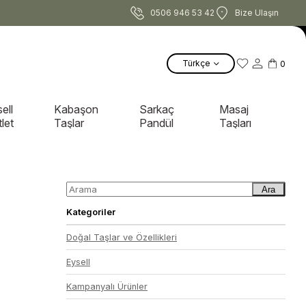
0506 946 53 42
Bize Ulaşın
Türkçe
0
ell
Kabaşon
Sarkaç
Masaj
let
Taşlar
Pandül
Taşları
Ara
Kategoriler
Doğal Taşlar ve Özellikleri
Eysell
Kampanyalı Ürünler