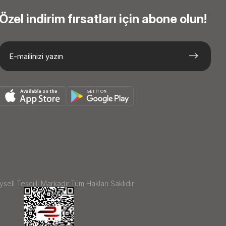
Özel indirim fırsatları için abone olun!
sell Tescilli Markadır.Tüm Hakları Saklıdır