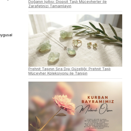
Doğanın Işıltısı: Diopsit Taşlı Mücevherler ile
Zarafetinizi Tamamlayın
duygusal
Prehnit Taşının Sıra Dışı Güzelliği: Prehnit Taşlı
Mücevher Koleksiyonu ile Tanışın