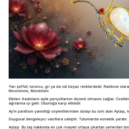
Yarı şeffaf, turuncu, gri ya da süt beyaz renklerdedir. Rainbow olarak
Moonstone, Mondstein
Etkileri: Kadınların aylık periyotlarının düzenli olmasını sağlar. Özell
ağrılarına iyi gelir. Oburluğa karşı etkilidir.
Ay’ın parıltısını yansıttığı söylentilerinden dolayı bu ismi alan Aytaşı,
Duygusal dengeleyici vasıflara sahiptir. Tutumlarda esneklik yaratır.
Aytaşı Bu taş hakkında en çok rivayeti ortaya çıkartan yerlerden biri 