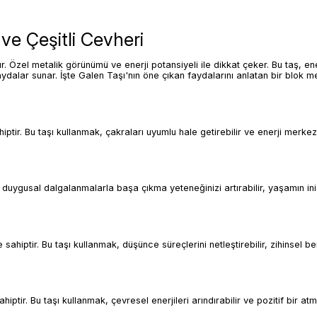
ve Çeşitli Cevheri
r. Özel metalik görünümü ve enerji potansiyeli ile dikkat çeker. Bu taş, ener
aydalar sunar. İşte Galen Taşı'nın öne çıkan faydalarını anlatan bir blok m
tir. Bu taşı kullanmak, çakraları uyumlu hale getirebilir ve enerji merkezl
, duygusal dalgalanmalarla başa çıkma yeteneğinizi artırabilir, yaşamın iniş
sahiptir. Bu taşı kullanmak, düşünce süreçlerini netleştirebilir, zihinsel be
ptir. Bu taşı kullanmak, çevresel enerjileri arındırabilir ve pozitif bir at