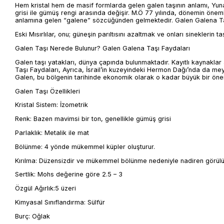
Hem kristal hem de masif formlarda gelen galen taşının anlamı, Yun
grisi ile gümüş rengi arasında değişir. M.Ö 77 yılında, dönemin öneml
anlamına gelen “galene” sözcüğünden gelmektedir. Galen Galena Ta
Eski Mısırlılar, onu; güneşin parıltısını azaltmak ve onları sineklerin 
Galen Taşı Nerede Bulunur? Galen Galena Taşı Faydaları
Galen taşı yatakları, dünya çapında bulunmaktadır. Kayıtlı kaynaklar
Taşı Faydaları, Ayrıca, İsrail’in kuzeyindeki Hermon Dağı’nda da mey
Galen, bu bölgenin tarihinde ekonomik olarak o kadar büyük bir önem
Galen Taşı Özellikleri
Kristal Sistem: İzometrik
Renk: Bazen mavimsi bir ton, genellikle gümüş grisi
Parlaklık: Metalik ile mat
Bölünme: 4 yönde mükemmel küpler oluşturur.
Kırılma: Düzensizdir ve mükemmel bölünme nedeniyle nadiren görülü
Sertlik: Mohs değerine göre 2.5 – 3
Özgül Ağırlık:5 üzeri
Kimyasal Sınıflandırma: Sülfür
Burç: Oğlak