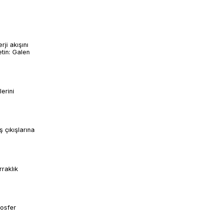
ji akışını
etin: Galen
erini
 çıkışlarına
rraklık
mosfer