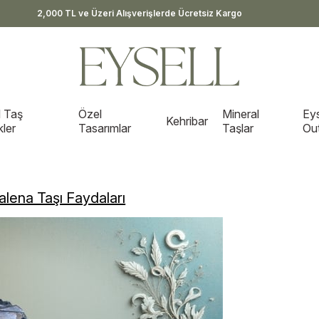
2,000 TL ve Üzeri Alışverişlerde Ücretsiz Kargo
 Taş
Özel
Mineral
Eys
Kehribar
kler
Tasarımlar
Taşlar
Out
lena Taşı Faydaları