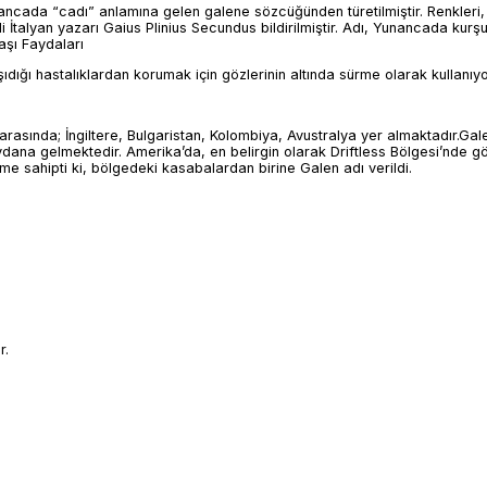
ancada “cadı” anlamına gelen galene sözcüğünden türetilmiştir. Renkleri
i İtalyan yazarı Gaius Plinius Secundus bildirilmiştir. Adı, Yunancada kurş
şı Faydaları
taşıdığı hastalıklardan korumak için gözlerinin altında sürme olarak kullanıyo
 arasında; İngiltere, Bulgaristan, Kolombiya, Avustralya yer almaktadır.Ga
dana gelmektedir. Amerika’da, en belirgin olarak Driftless Bölgesi’nde gö
e sahipti ki, bölgedeki kasabalardan birine Galen adı verildi.
r.