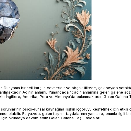
dir. Dünyanın birincil kurşun cevheridir ve birçok ülkede, çok sayıda yatak
 çıkarılmaktadır. Adının anlamı, Yunancada “cadı” anlamına gelen galene s
enellikle İngiltere, Amerika, Peru ve Almanya’da bulunmaktadır. Galen Galena 
 sorunlarının psiko-ruhsal kaynağına ilişkin içgörüyü keşfetmek için etkili ol
 olabilir. Bu yazıda, galen taşının faydalarının yanı sıra, onunla ilgili bi
 için okumaya devam edin! Galen Galena Taşı Faydaları