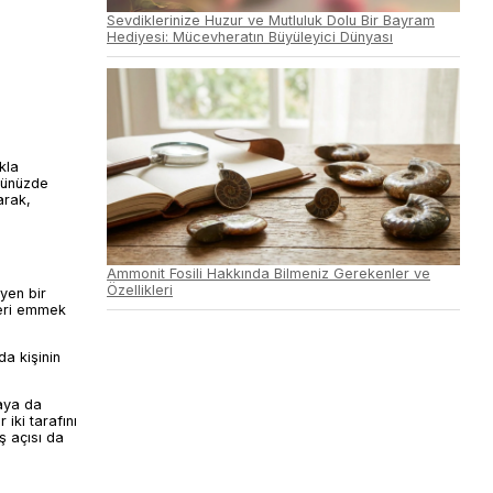
Sevdiklerinize Huzur ve Mutluluk Dolu Bir Bayram
Hediyesi: Mücevheratın Büyüleyici Dünyası
kla
Önünüzde
arak,
Ammonit Fosili Hakkında Bilmeniz Gerekenler ve
Özellikleri
yen bir
ileri emmek
da kişinin
maya da
iki tarafını
ş açısı da