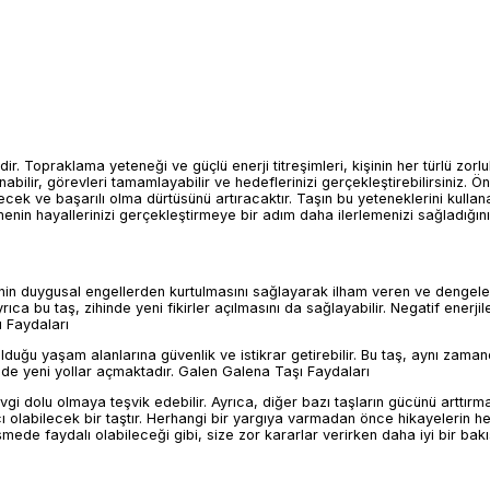
idir. Topraklama yeteneği ve güçlü enerji titreşimleri, kişinin her türlü zorlu
anabilir, görevleri tamamlayabilir ve hedeflerinizi gerçekleştirebilirsiniz. 
ecek ve başarılı olma dürtüsünü artıracaktır. Taşın bu yeteneklerini kullan
nin hayallerinizi gerçekleştirmeye bir adım daha ilerlemenizi sağladığını
işinin duygusal engellerden kurtulmasını sağlayarak ilham veren ve dengele
yrıca bu taş, zihinde yeni fikirler açılmasını da sağlayabilir. Negatif enerj
ı Faydaları
olduğu yaşam alanlarına güvenlik ve istikrar getirebilir. Bu taş, aynı zaman
kilde yeni yollar açmaktadır. Galen Galena Taşı Faydaları
sevgi dolu olmaya teşvik edebilir. Ayrıca, diğer bazı taşların gücünü arttır
olabilecek bir taştır. Herhangi bir yargıya varmadan önce hikayelerin her 
ede faydalı olabileceği gibi, size zor kararlar verirken daha iyi bir bakı