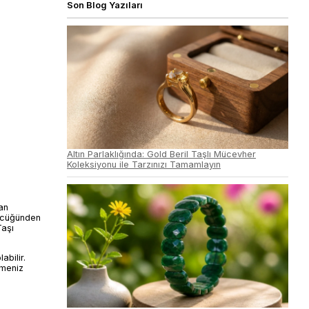
Son Blog Yazıları
Altın Parlaklığında: Gold Beril Taşlı Mücevher
Koleksiyonu ile Tarzınızı Tamamlayın
tan
özcüğünden
Taşı
abilir.
lmeniz