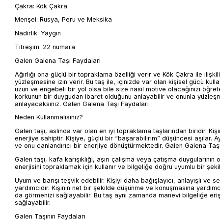
Çakra: Kök Çakra
Menşei: Rusya, Peru ve Meksika
Nadirlik: Yaygın
Titreşim: 22 numara
Galen Galena Taşı Faydaları
Ağırlığı ona güçlü bir topraklama özelliği verir ve Kök Çakra ile ilişkil
yüzleşmesine izin verir. Bu taş ile, içinizde var olan kişisel gücü kull
uzun ve engebeli bir yol olsa bile size nasıl motive olacağınızı öğret
korkunun bir duygudan ibaret olduğunu anlayabilir ve onunla yüzleşme
anlayacaksınız. Galen Galena Taşı Faydaları
Neden Kullanmalısınız?
Galen taşı, aslında var olan en iyi topraklama taşlarından biridir. K
enerjiye sahiptir. Kişiye, güçlü bir “başarabilirim” düşüncesi aşılar. A
ve onu canlandırıcı bir enerjiye dönüştürmektedir. Galen Galena Taş
Galen taşı, kafa karışıklığı, aşırı çalışma veya çatışma duygularının 
enerjisini topraklamak için kullanır ve bilgeliğe doğru uyumlu bir şe
Uyum ve barışı teşvik edebilir. Kişiyi daha bağışlayıcı, anlayışlı ve 
yardımcıdır. Kişinin net bir şekilde düşünme ve konuşmasına yardımcı 
da görmenizi sağlayabilir. Bu taş aynı zamanda manevi bilgeliğe erişm
sağlayabilir.
Galen Taşının Faydaları