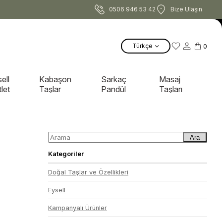
0506 946 53 42
Bize Ulaşın
Türkçe
0
ell
Kabaşon
Sarkaç
Masaj
let
Taşlar
Pandül
Taşları
Ara
Kategoriler
Doğal Taşlar ve Özellikleri
Eysell
Kampanyalı Ürünler