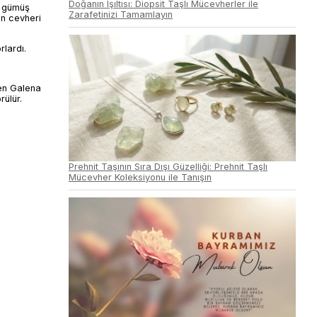
Doğanın Işıltısı: Diopsit Taşlı Mücevherler ile
, gümüş
Zarafetinizi Tamamlayın
un cevheri
rlardı.
len Galena
rülür.
Prehnit Taşının Sıra Dışı Güzelliği: Prehnit Taşlı
Mücevher Koleksiyonu ile Tanışın