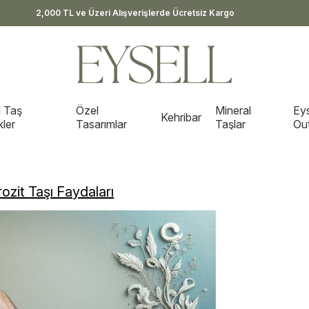
2,000 TL ve Üzeri Alışverişlerde Ücretsiz Kargo
 Taş
Özel
Mineral
Eys
Kehribar
kler
Tasarımlar
Taşlar
Out
ozit Taşı Faydaları