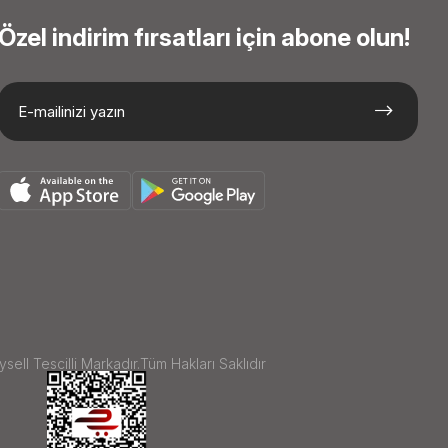
Özel indirim fırsatları için abone olun!
sell Tescilli Markadır.Tüm Hakları Saklıdır