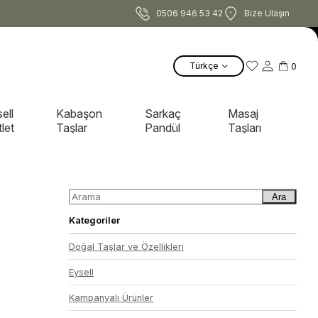
0506 946 53 42
Bize Ulaşın
Türkçe
0
ell
Kabaşon
Sarkaç
Masaj
let
Taşlar
Pandül
Taşları
Ara
Kategoriler
Doğal Taşlar ve Özellikleri
Eysell
Kampanyalı Ürünler