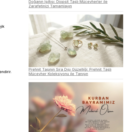
Doğanın Işıltısı: Diopsit Taşlı Mücevherler ile
Zarafetinizi Tamamlayın
jik
Prehnit Taşının Sıra Dışı Güzelliği: Prehnit Taşlı
ndirir.
Mücevher Koleksiyonu ile Tanışın