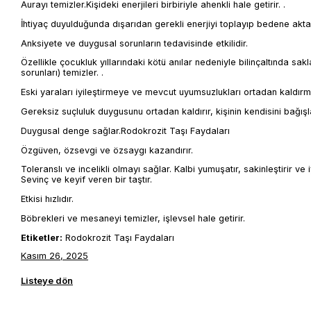
Aurayı temizler.Kişideki enerjileri birbiriyle ahenkli hale getirir. .
İhtiyaç duyulduğunda dışarıdan gerekli enerjiyi toplayıp bedene akta
Anksiyete ve duygusal sorunların tedavisinde etkilidir.
Özellikle çocukluk yıllarındaki kötü anılar nedeniyle bilinçaltında s
sorunları) temizler. .
Eski yaraları iyileştirmeye ve mevcut uyumsuzlukları ortadan kaldır
Gereksiz suçluluk duygusunu ortadan kaldırır, kişinin kendisini bağışl
Duygusal denge sağlar.Rodokrozit Taşı Faydaları
Özgüven, özsevgi ve özsaygı kazandırır.
Toleranslı ve incelikli olmayı sağlar. Kalbi yumuşatır, sakinleştirir ve
Sevinç ve keyif veren bir taştır.
Etkisi hızlıdır.
Böbrekleri ve mesaneyi temizler, işlevsel hale getirir.
Etiketler:
Rodokrozit Taşı Faydaları
Kasım 26, 2025
Listeye dön