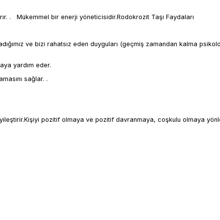
rır. . Mükemmel bir enerji yöneticisidir.Rodokrozit Taşı Faydaları
akladığımız ve bizi rahatsız eden duyguları (geçmiş zamandan kalma psikolo
maya yardım eder.
amasını sağlar. .
 iyileştirir.Kişiyi pozitif olmaya ve pozitif davranmaya, coşkulu olmaya yönle