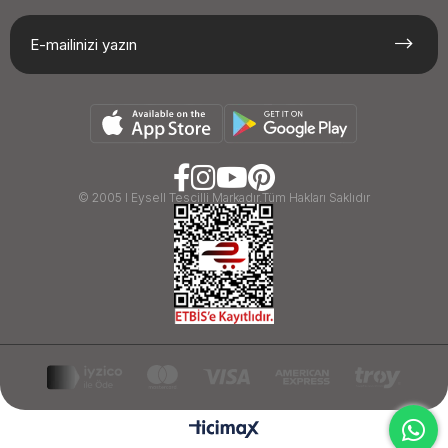
© 2005 I Eysell Tescilli Markadır.Tüm Hakları Saklıdır