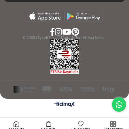
© 2005 I Eysell Tescilli Markadır.Tüm Hakları Saklıdır
google-site-verification=ByIDT3gYn3hnnSRxh2U7-