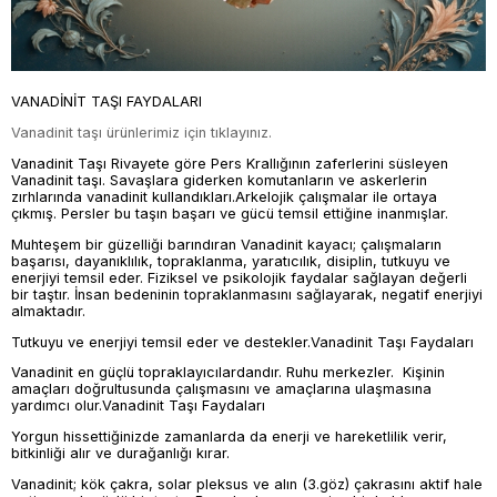
VANADİNİT TAŞI FAYDALARI
Vanadinit taşı ürünlerimiz için tıklayınız.
Vanadinit Taşı Rivayete göre Pers Krallığının zaferlerini süsleyen
Vanadinit taşı. Savaşlara giderken komutanların ve askerlerin
zırhlarında vanadinit kullandıkları.Arkelojik çalışmalar ile ortaya
çıkmış. Persler bu taşın başarı ve gücü temsil ettiğine inanmışlar.
Muhteşem bir güzelliği barındıran Vanadinit kayacı; çalışmaların
başarısı, dayanıklılık, topraklanma, yaratıcılık, disiplin, tutkuyu ve
enerjiyi temsil eder. Fiziksel ve psikolojik faydalar sağlayan değerli
bir taştır. İnsan bedeninin topraklanmasını sağlayarak, negatif enerjiyi
almaktadır.
Tutkuyu ve enerjiyi temsil eder ve destekler.Vanadinit Taşı Faydaları
Vanadinit en güçlü topraklayıcılardandır. Ruhu merkezler. Kişinin
amaçları doğrultusunda çalışmasını ve amaçlarına ulaşmasına
yardımcı olur.Vanadinit Taşı Faydaları
Yorgun hissettiğinizde zamanlarda da enerji ve hareketlilik verir,
bitkinliği alır ve durağanlığı kırar.
Vanadinit; kök çakra, solar pleksus ve alın (3.göz) çakrasını aktif hale