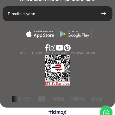
© 2005 I Eysell Tescilli Markadır.Tüm Hakları Saklıdır