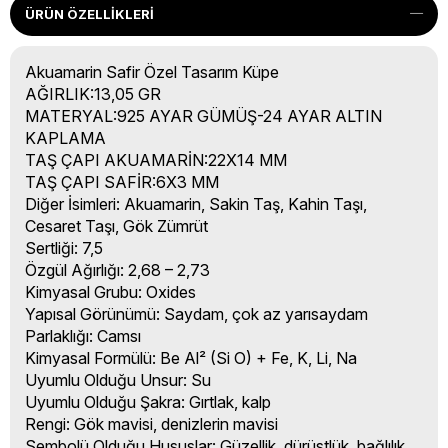
ÜRÜN ÖZELLIKLERI
Akuamarin Safir Özel Tasarım Küpe
AĞIRLIK:13,05 GR
MATERYAL:925 AYAR GÜMÜŞ-24 AYAR ALTIN
KAPLAMA
TAŞ ÇAPI AKUAMARİN:22X14 MM
TAŞ ÇAPI SAFİR:6X3 MM
Diğer İsimleri: Akuamarin, Sakin Taş, Kahin Taşı,
Cesaret Taşı, Gök Zümrüt
Sertliği: 7,5
Özgül Ağırlığı: 2,68 – 2,73
Kimyasal Grubu: Oxides
Yapısal Görünümü: Saydam, çok az yarısaydam
Parlaklığı: Camsı
Kimyasal Formülü: Be Al² (Si O) + Fe, K, Li, Na
Uyumlu Olduğu Unsur: Su
Uyumlu Olduğu Şakra: Gırtlak, kalp
Rengi: Gök mavisi, denizlerin mavisi
Sembolü Olduğu Hususlar: Güzellik, dürüstlük, bağlılık