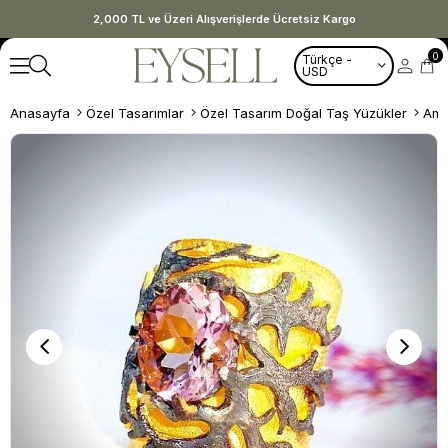
2,000 TL ve Üzeri Alışverişlerde Ücretsiz Kargo
0
Türkçe -
USD
Anasayfa
Özel Tasarımlar
Özel Tasarım Doğal Taş Yüzükler
Ame