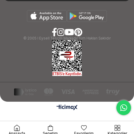
© 2005 I Eysell Tescilli Markadır.Tüm Hakları Saklıdır
google-site-verification=ByIDT3gYn3hnnSRxh2U7-
Anasayfa
Sepetim
Favorilerim
Kategoriler