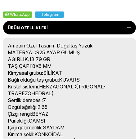
WhatsApp
Telegram
ÜRÜN ÖZELLIKLERI
Ametrin Özel Tasarım Doğaltaş Yüzük
MATERYAL:925 AYAR GÜMÜŞ
AĞIRLIK:13,79 GR
TAŞ ÇAPI:8X6 MM
Kimyasal grubu:SİLİKAT
Bağlı olduğu taş grubu:KUVARS
Kristal sistemi:HEKZAGONAL :(TRİGONAL-
TRAPEZOHEDRAL)
Sertlik derecesi:7
Özgül ağırlığı:2,65
Çizgi rengi:BEYAZ
Parlaklığı:CAMSI
Işığı geçirgenlik:SAYDAM
Kırılma şekli:KONKOİDAL