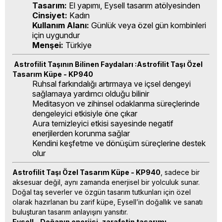
Tasarım:
El yapımı, Eysell tasarım atölyesinden
Cinsiyet:
Kadın
Kullanım Alanı:
Günlük veya özel gün kombinleri
için uygundur
Menşei:
Türkiye
Astrofilit Taşının Bilinen Faydaları :Astrofilit Taşı Özel
Tasarım Küpe - KP940
Ruhsal farkındalığı artırmaya ve içsel dengeyi
sağlamaya yardımcı olduğu bilinir
Meditasyon ve zihinsel odaklanma süreçlerinde
dengeleyici etkisiyle öne çıkar
Aura temizleyici etkisi sayesinde negatif
enerjilerden korunma sağlar
Kendini keşfetme ve dönüşüm süreçlerine destek
olur
Astrofilit Taşı Özel Tasarım Küpe - KP940
, sadece bir
aksesuar değil, aynı zamanda enerjisel bir yolculuk sunar.
Doğal taş severler ve özgün tasarım tutkunları için özel
olarak hazırlanan bu zarif küpe, Eysell’in doğallık ve sanatı
buluşturan tasarım anlayışını yansıtır.
Eysell – Doğanın enerjisi, zarafetin tasarımı.