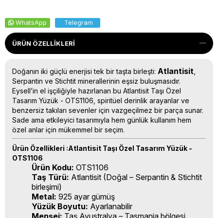
WhatsApp
Telegram
ÜRÜN ÖZELLIKLERI
Atlantisit
Doğanın iki güçlü enerjisi tek bir taşta birleşti:
,
Serpantin ve Stichtit minerallerinin eşsiz buluşmasıdır.
Eysell’in el işçiliğiyle hazırlanan bu Atlantisit Taşı Özel
Tasarım Yüzük - OTS1106, spiritüel derinlik arayanlar ve
benzersiz takıları sevenler için vazgeçilmez bir parça sunar.
Sade ama etkileyici tasarımıyla hem günlük kullanım hem
özel anlar için mükemmel bir seçim.
Ürün Özellikleri :Atlantisit Taşı Özel Tasarım Yüzük -
OTS1106
Ürün Kodu:
OTS1106
Taş Türü:
Atlantisit (Doğal – Serpantin & Stichtit
birleşimi)
Metal:
925 ayar gümüş
Yüzük Boyutu:
Ayarlanabilir
Menşei:
Taş Avustralya – Tasmania bölgesi