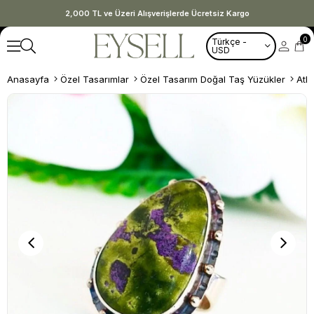
2,000 TL ve Üzeri Alışverişlerde Ücretsiz Kargo
0
Türkçe -
USD
Anasayfa
Özel Tasarımlar
Özel Tasarım Doğal Taş Yüzükler
Atl