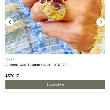
Eysell
Ammonit Özel Tasarım Yüzük - OTS1170
$579.17
Sepete Ekle