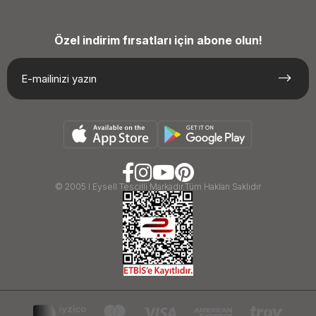
Özel indirim fırsatları için abone olun!
© 2005 I Eysell Tescilli Markadır.Tüm Hakları Saklıdır