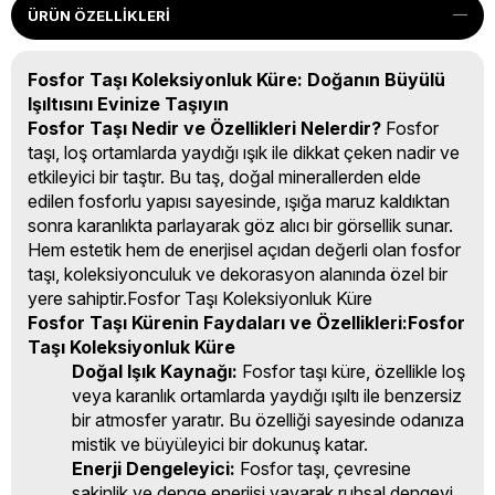
ÜRÜN ÖZELLIKLERI
Fosfor Taşı Koleksiyonluk Küre: Doğanın Büyülü
Işıltısını Evinize Taşıyın
Fosfor Taşı Nedir ve Özellikleri Nelerdir?
Fosfor
taşı, loş ortamlarda yaydığı ışık ile dikkat çeken nadir ve
etkileyici bir taştır. Bu taş, doğal minerallerden elde
edilen fosforlu yapısı sayesinde, ışığa maruz kaldıktan
sonra karanlıkta parlayarak göz alıcı bir görsellik sunar.
Hem estetik hem de enerjisel açıdan değerli olan fosfor
taşı, koleksiyonculuk ve dekorasyon alanında özel bir
yere sahiptir.Fosfor Taşı Koleksiyonluk Küre
Fosfor Taşı Kürenin Faydaları ve Özellikleri:Fosfor
Taşı Koleksiyonluk Küre
Doğal Işık Kaynağı:
Fosfor taşı küre, özellikle loş
veya karanlık ortamlarda yaydığı ışıltı ile benzersiz
bir atmosfer yaratır. Bu özelliği sayesinde odanıza
mistik ve büyüleyici bir dokunuş katar.
Enerji Dengeleyici:
Fosfor taşı, çevresine
sakinlik ve denge enerjisi yayarak ruhsal dengeyi