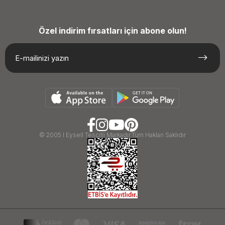
Özel indirim fırsatları için abone olun!
© 2005 I Eysell Tescilli Markadır.Tüm Hakları Saklıdır