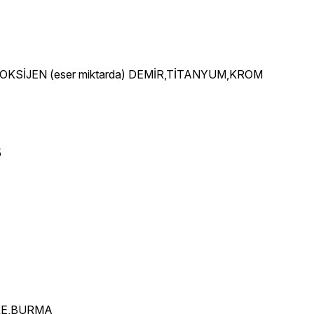
M,OKSİJEN (eser miktarda) DEMİR,TİTANYUM,KROM
5
İÇRE,BURMA