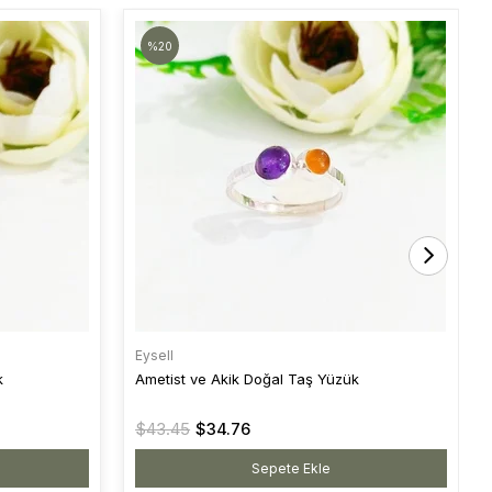
%20
Eysell
k
Ametist ve Akik Doğal Taş Yüzük
$43.45
$34.76
Sepete Ekle