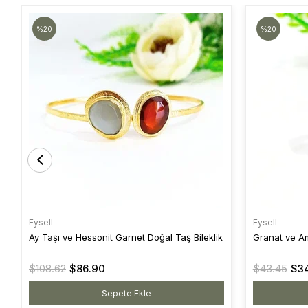
%20
%20
Eysell
Eysell
Ay Taşı ve Hessonit Garnet Doğal Taş Bileklik
Granat ve A
$108.62
$86.90
$43.45
$34
Sepete Ekle