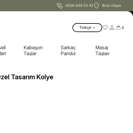
0506 946 53 42
Bize Ulaşın
Türkçe
0
ell
Kabaşon
Sarkaç
Masaj
let
Taşlar
Pandül
Taşları
Özel Tasarım Kolye