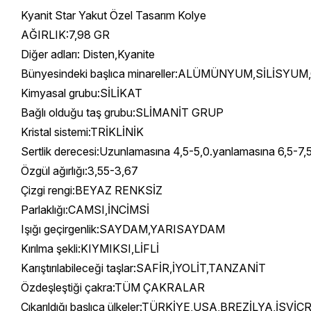
Kyanit Star Yakut Özel Tasarım Kolye
AĞIRLIK:7,98 GR
Diğer adları: Disten,Kyanite
Bünyesindeki başlıca minareller:ALÜMÜNYUM,SİLİSYU
Kimyasal grubu:SİLİKAT
Bağlı olduğu taş grubu:SLİMANİT GRUP
Kristal sistemi:TRİKLİNİK
Sertlik derecesi:Uzunlamasına 4,5-5,0.yanlamasına 6,5-7,
Özgül ağırlığı:3,55-3,67
Çizgi rengi:BEYAZ RENKSİZ
Parlaklığı:CAMSI,İNCİMSİ
Işığı geçirgenlik:SAYDAM,YARISAYDAM
Kırılma şekli:KIYMIKSI,LİFLİ
Karıştırılabileceği taşlar:SAFİR,İYOLİT,TANZANİT
Özdeşleştiği çakra:TÜM ÇAKRALAR
Çıkarıldığı başlıca ülkeler:TÜRKİYE,USA,BREZİLYA,İSV