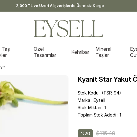
2,000 TL ve Üzeri Alışverişlerde Ücretsiz Kargo
 Taş
Özel
Mineral
Eys
Kehribar
kler
Tasarımlar
Taşlar
Out
lye
Kyanit Star Yakut 
Stok Kodu
(TSR-94)
Marka
:
Eysell
Stok Miktarı
:
1
Toplam Stok Adedi
:
1
$115.49
20
%