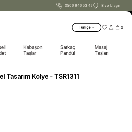
0506 946 53 42
Bize Ulaşın
Türkçe
0
ell
Kabaşon
Sarkaç
Masaj
let
Taşlar
Pandül
Taşları
l Tasarım Kolye - TSR1311