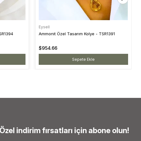
Eysell
TSR1394
Ammonit Özel Tasarım Kolye - TSR1391
$954.66
Sepete Ekle
Özel indirim fırsatları için abone olun!