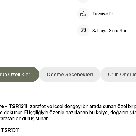
Tavsiye Et
Satıcıya Soru Sor
rün Özellikleri
Ödeme Seçenekleri
Ürün Önerile
e - TSR1311
, zarafet ve içsel dengeyi bir arada sunan özel bir
ize dokunur. El işçiliğiyle özenle hazırlanan bu kolye, doğanın şi
yaratan bir duruş sunar.
 TSR1311