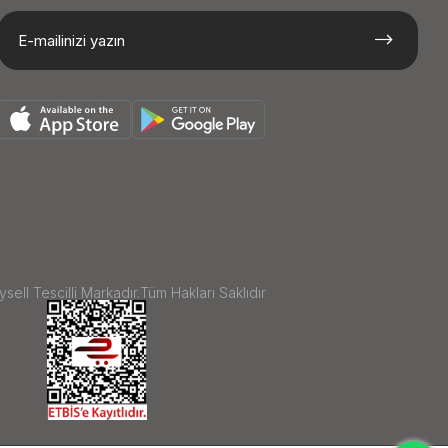
sell Tescilli Markadır.Tüm Hakları Saklıdır