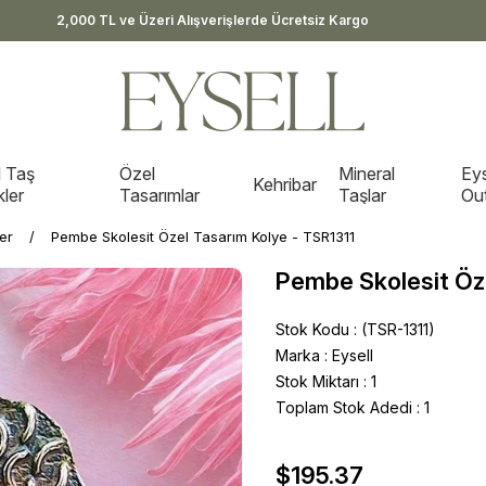
2,000 TL ve Üzeri Alışverişlerde Ücretsiz Kargo
 Taş
Özel
Mineral
Eys
Kehribar
kler
Tasarımlar
Taşlar
Out
er
Pembe Skolesit Özel Tasarım Kolye - TSR1311
Pembe Skolesit Öze
Stok Kodu
(TSR-1311)
Marka
:
Eysell
Stok Miktarı
:
1
Toplam Stok Adedi
:
1
$195.37