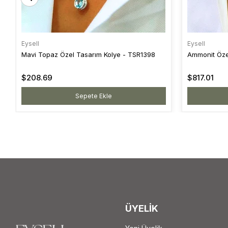
Eysell
Eysell
Mavi Topaz Özel Tasarım Kolye - TSR1398
Ammonit Öze
$208.69
$817.01
Sepete Ekle
ÜYELİK