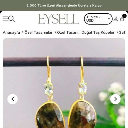
2,000 TL ve Üzeri Alışverişlerde Ücretsiz Kargo
0
Türkçe -
USD
Anasayfa
Özel Tasarımlar
Özel Tasarım Doğal Taş Küpeler
Safi