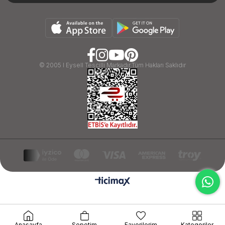
© 2005 I Eysell Tescilli Markadır.Tüm Hakları Saklıdır
google-site-verification=ByIDT3gYn3hnnSRxh2U7-
Anasayfa
Sepetim
Favorilerim
Kategoriler