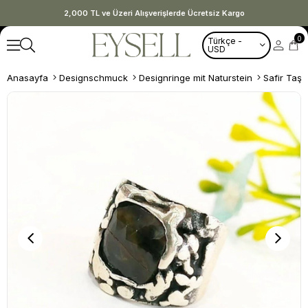
2,000 TL ve Üzeri Alışverişlerde Ücretsiz Kargo
0
Türkçe -
USD
Anasayfa
Designschmuck
Designringe mit Naturstein
Safir Taş