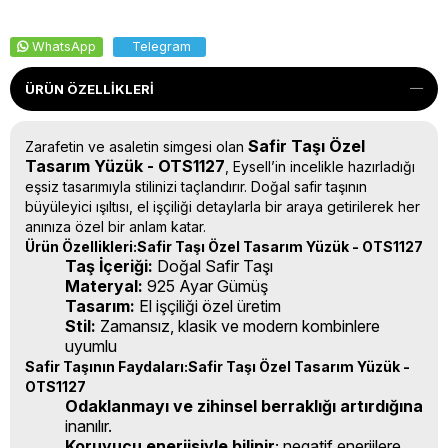
WhatsApp
Telegram
ÜRÜN ÖZELLIKLERI
Safir Taşı Özel
Zarafetin ve asaletin simgesi olan
Tasarım Yüzük - OTS1127
, Eysell’in incelikle hazırladığı
eşsiz tasarımıyla stilinizi taçlandırır. Doğal safir taşının
büyüleyici ışıltısı, el işçiliği detaylarla bir araya getirilerek her
anınıza özel bir anlam katar.
Ürün Özellikleri:Safir Taşı Özel Tasarım Yüzük - OTS1127
Taş İçeriği:
Doğal Safir Taşı
Materyal:
925 Ayar Gümüş
Tasarım:
El işçiliği özel üretim
Stil:
Zamansız, klasik ve modern kombinlere
uyumlu
Safir Taşının Faydaları:Safir Taşı Özel Tasarım Yüzük -
OTS1127
Odaklanmayı ve zihinsel berraklığı artırdığına
inanılır.
Koruyucu enerjisiyle bilinir
; negatif enerjilere