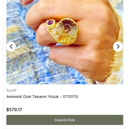
Eysell
Ammonit Özel Tasarım Yüzük - OTS1170
$579.17
Sepete Ekle