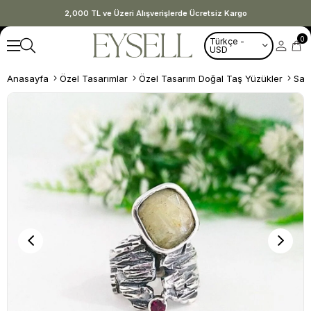
2,000 TL ve Üzeri Alışverişlerde Ücretsiz Kargo
0
Türkçe -
USD
Anasayfa
Özel Tasarımlar
Özel Tasarım Doğal Taş Yüzükler
Sar